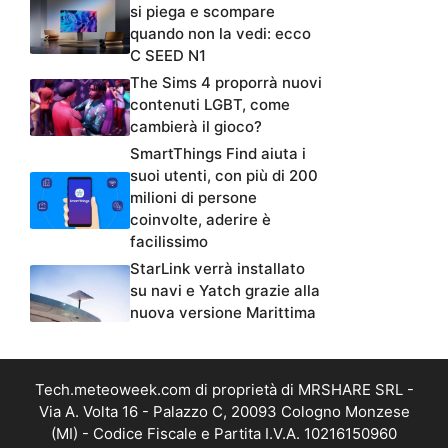
si piega e scompare
quando non la vedi: ecco
C SEED N1
The Sims 4 proporrà nuovi
contenuti LGBT, come
cambierà il gioco?
SmartThings Find aiuta i
suoi utenti, con più di 200
milioni di persone
coinvolte, aderire è
facilissimo
StarLink verrà installato
su navi e Yatch grazie alla
nuova versione Marittima
Tech.meteoweek.com di proprietà di MRSHARE SRL -
Via A. Volta 16 - Palazzo C, 20093 Cologno Monzese
(MI) - Codice Fiscale e Partita I.V.A. 10216150960