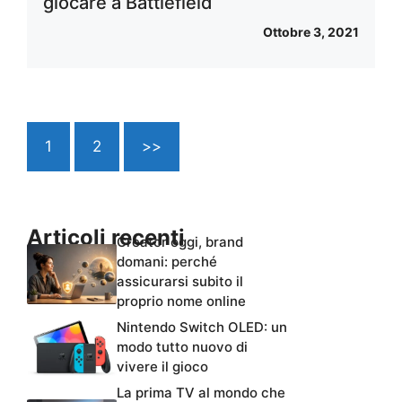
giocare a Battlefield
Ottobre 3, 2021
1
2
>>
Articoli recenti
Creator oggi, brand
domani: perché
assicurarsi subito il
proprio nome online
Nintendo Switch OLED: un
modo tutto nuovo di
vivere il gioco
La prima TV al mondo che