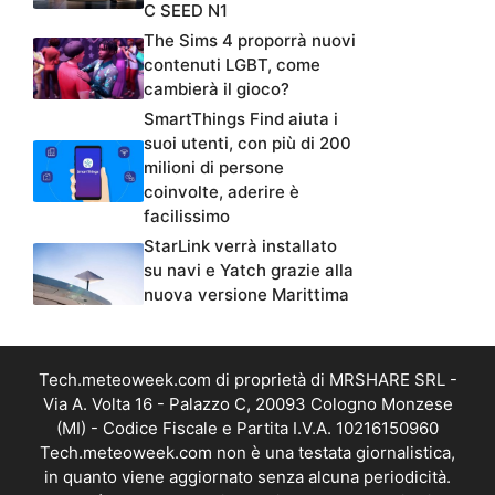
C SEED N1
The Sims 4 proporrà nuovi
contenuti LGBT, come
cambierà il gioco?
SmartThings Find aiuta i
suoi utenti, con più di 200
milioni di persone
coinvolte, aderire è
facilissimo
StarLink verrà installato
su navi e Yatch grazie alla
nuova versione Marittima
Tech.meteoweek.com di proprietà di MRSHARE SRL -
Via A. Volta 16 - Palazzo C, 20093 Cologno Monzese
(MI) - Codice Fiscale e Partita I.V.A. 10216150960
Tech.meteoweek.com non è una testata giornalistica,
in quanto viene aggiornato senza alcuna periodicità.