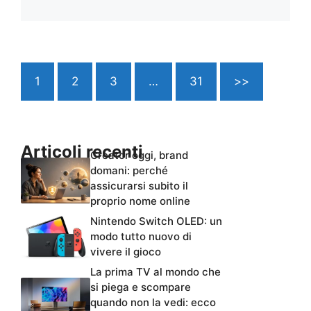
1
2
3
…
31
>>
Articoli recenti
Creator oggi, brand
domani: perché
assicurarsi subito il
proprio nome online
Nintendo Switch OLED: un
modo tutto nuovo di
vivere il gioco
La prima TV al mondo che
si piega e scompare
quando non la vedi: ecco