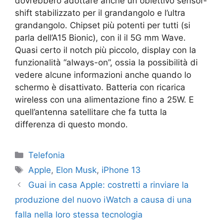
dovrebbero adottare anche un obiettivo sensor-
shift stabilizzato per il grandangolo e l’ultra
grandangolo. Chipset più potenti per tutti (si
parla dell’A15 Bionic), con il il 5G mm Wave.
Quasi certo il notch più piccolo, display con la
funzionalità “always-on”, ossia la possibilità di
vedere alcune informazioni anche quando lo
schermo è disattivato. Batteria con ricarica
wireless con una alimentazione fino a 25W. E
quell’antenna satellitare che fa tutta la
differenza di questo mondo.
Categorie
Telefonia
Tag
Apple
,
Elon Musk
,
iPhone 13
Guai in casa Apple: costretti a rinviare la
produzione del nuovo iWatch a causa di una
falla nella loro stessa tecnologia