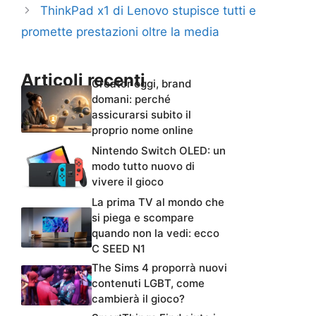
ThinkPad x1 di Lenovo stupisce tutti e
promette prestazioni oltre la media
Articoli recenti
Creator oggi, brand
domani: perché
assicurarsi subito il
proprio nome online
Nintendo Switch OLED: un
modo tutto nuovo di
vivere il gioco
La prima TV al mondo che
si piega e scompare
quando non la vedi: ecco
C SEED N1
The Sims 4 proporrà nuovi
contenuti LGBT, come
cambierà il gioco?