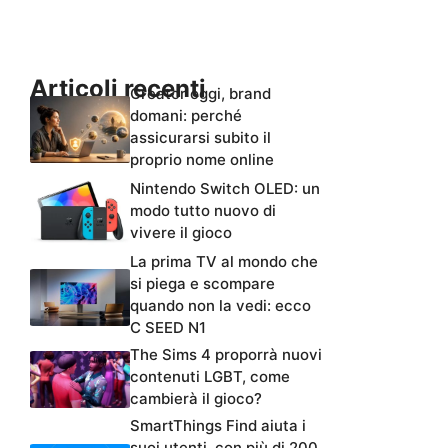
Articoli recenti
Creator oggi, brand
domani: perché
assicurarsi subito il
proprio nome online
Nintendo Switch OLED: un
modo tutto nuovo di
vivere il gioco
La prima TV al mondo che
si piega e scompare
quando non la vedi: ecco
C SEED N1
The Sims 4 proporrà nuovi
contenuti LGBT, come
cambierà il gioco?
SmartThings Find aiuta i
suoi utenti, con più di 200