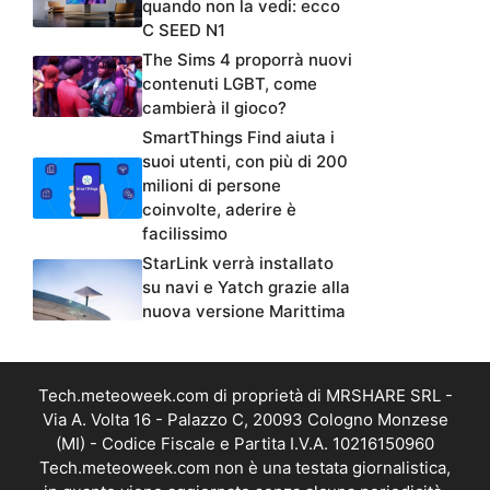
quando non la vedi: ecco
C SEED N1
The Sims 4 proporrà nuovi
contenuti LGBT, come
cambierà il gioco?
SmartThings Find aiuta i
suoi utenti, con più di 200
milioni di persone
coinvolte, aderire è
facilissimo
StarLink verrà installato
su navi e Yatch grazie alla
nuova versione Marittima
Tech.meteoweek.com di proprietà di MRSHARE SRL -
Via A. Volta 16 - Palazzo C, 20093 Cologno Monzese
(MI) - Codice Fiscale e Partita I.V.A. 10216150960
Tech.meteoweek.com non è una testata giornalistica,