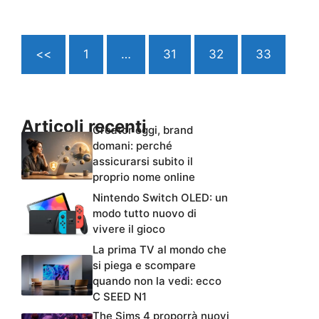
<<
1
…
31
32
33
Articoli recenti
Creator oggi, brand
domani: perché
assicurarsi subito il
proprio nome online
Nintendo Switch OLED: un
modo tutto nuovo di
vivere il gioco
La prima TV al mondo che
si piega e scompare
quando non la vedi: ecco
C SEED N1
The Sims 4 proporrà nuovi