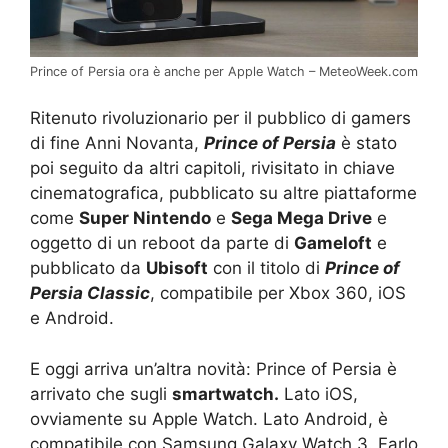
Prince of Persia ora è anche per Apple Watch – MeteoWeek.com
Ritenuto rivoluzionario per il pubblico di gamers
di fine Anni Novanta,
Prince of Persia
è stato
poi seguito da altri capitoli, rivisitato in chiave
cinematografica, pubblicato su altre piattaforme
come
Super Nintendo
e
Sega Mega Drive
e
oggetto di un reboot da parte di
Gameloft
e
pubblicato da
Ubisoft
con il titolo di
Prince of
Persia Classic
, compatibile per Xbox 360, iOS
e Android.
E oggi arriva un’altra novità: Prince of Persia è
arrivato che sugli
smartwatch.
Lato iOS,
ovviamente su Apple Watch. Lato Android, è
compatibile con Samsung Galaxy Watch 3. Farlo