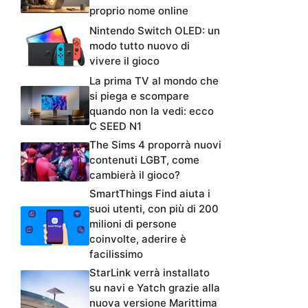
proprio nome online
Nintendo Switch OLED: un
modo tutto nuovo di
vivere il gioco
La prima TV al mondo che
si piega e scompare
quando non la vedi: ecco
C SEED N1
The Sims 4 proporrà nuovi
contenuti LGBT, come
cambierà il gioco?
SmartThings Find aiuta i
suoi utenti, con più di 200
milioni di persone
coinvolte, aderire è
facilissimo
StarLink verrà installato
su navi e Yatch grazie alla
nuova versione Marittima