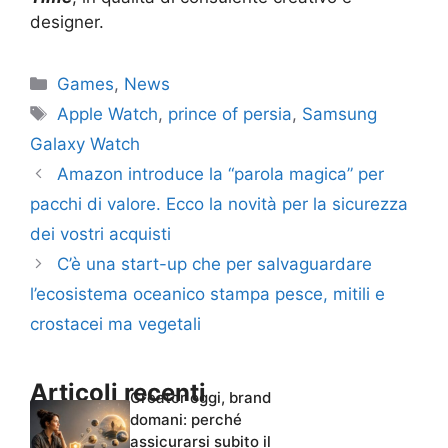
designer.
Categorie
Games
,
News
Tag
Apple Watch
,
prince of persia
,
Samsung
Galaxy Watch
Amazon introduce la “parola magica” per
pacchi di valore. Ecco la novità per la sicurezza
dei vostri acquisti
C’è una start-up che per salvaguardare
l’ecosistema oceanico stampa pesce, mitili e
crostacei ma vegetali
Articoli recenti
Creator oggi, brand
domani: perché
assicurarsi subito il