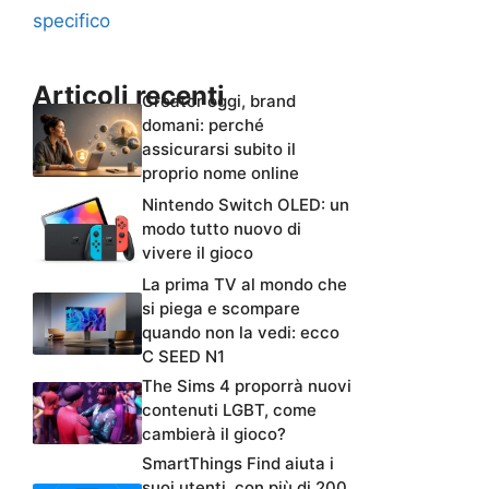
specifico
Articoli recenti
Creator oggi, brand
domani: perché
assicurarsi subito il
proprio nome online
Nintendo Switch OLED: un
modo tutto nuovo di
vivere il gioco
La prima TV al mondo che
si piega e scompare
quando non la vedi: ecco
C SEED N1
The Sims 4 proporrà nuovi
contenuti LGBT, come
cambierà il gioco?
SmartThings Find aiuta i
suoi utenti, con più di 200