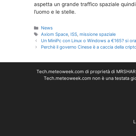
aspetta un grande traffico spaziale quindi 
l’uomo e le stelle.
Categorie
News
Tag
Axiom Space
,
ISS
,
missione spaziale
Un MiniPc con Linux o Windows a €165? si ora
Perchè il governo Cinese è a caccia della cript
Tech.meteoweek.com di proprietà di MRSHARE S
Tech.meteoweek.com non è una testata giorn
L