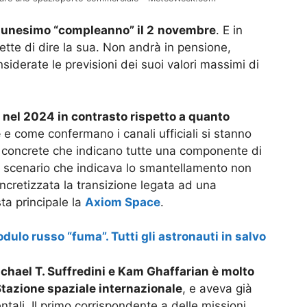
ntunesimo “compleanno” il 2
novembre
. E in
tte di dire la sua. Non andrà in pensione,
iderate le previsioni dei suoi valori massimi di
 nel 2024 in contrasto rispetto a quanto
e
e come confermano i canali ufficiali si stanno
o concrete che indicano tutte una componente di
Lo scenario che indicava lo smantellamento non
oncretizzata la transizione legata ad una
ta principale la
Axiom Space
.
odulo russo “fuma”. Tutti gli astronauti in salvo
chael T. Suffredini e Kam Ghaffari
an è molto
 Stazione spaziale internazionale
, e aveva già
ali. Il primo corrispondente a delle missioni