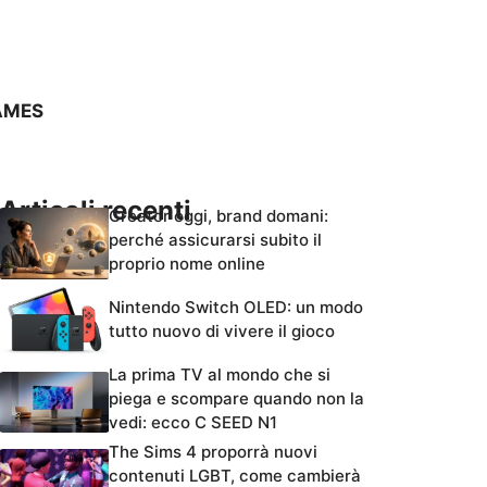
AMES
Articoli recenti
Creator oggi, brand domani:
perché assicurarsi subito il
proprio nome online
Nintendo Switch OLED: un modo
tutto nuovo di vivere il gioco
La prima TV al mondo che si
piega e scompare quando non la
vedi: ecco C SEED N1
The Sims 4 proporrà nuovi
contenuti LGBT, come cambierà