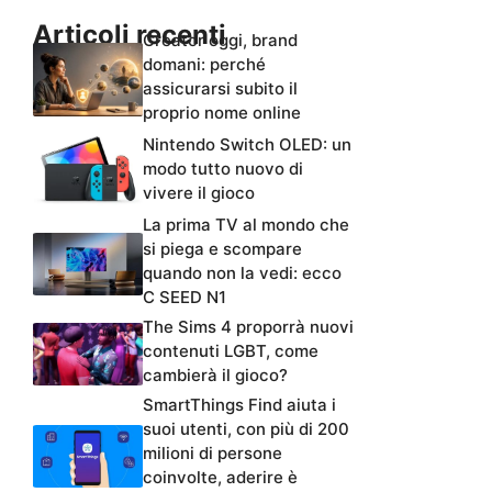
Articoli recenti
Creator oggi, brand
domani: perché
assicurarsi subito il
proprio nome online
Nintendo Switch OLED: un
modo tutto nuovo di
vivere il gioco
La prima TV al mondo che
si piega e scompare
quando non la vedi: ecco
C SEED N1
The Sims 4 proporrà nuovi
contenuti LGBT, come
cambierà il gioco?
SmartThings Find aiuta i
suoi utenti, con più di 200
milioni di persone
coinvolte, aderire è