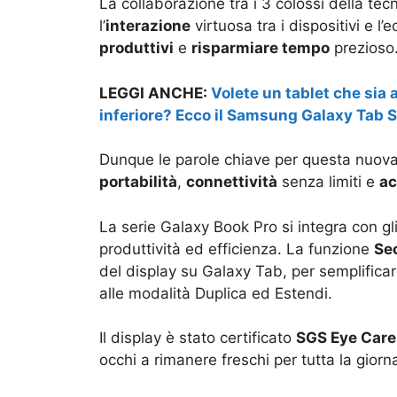
La collaborazione tra i 3 colossi della tec
l’
interazione
virtuosa tra i dispositivi e l
produttivi
e
risparmiare tempo
prezioso
LEGGI ANCHE:
Volete un tablet che sia 
inferiore? Ecco il Samsung Galaxy Tab 
Dunque le parole chiave per questa nuov
portabilità
,
connettività
senza limiti e
ac
La serie Galaxy Book Pro si integra con gl
produttività ed efficienza. La funzione
Se
del display su Galaxy Tab, per semplificare
alle modalità Duplica ed Estendi.
Il display è stato certificato
SGS Eye Care
occhi a rimanere freschi per tutta la giorn