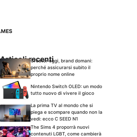
AMES
Articoli recenti
Creator oggi, brand domani:
perché assicurarsi subito il
proprio nome online
Nintendo Switch OLED: un modo
tutto nuovo di vivere il gioco
La prima TV al mondo che si
piega e scompare quando non la
vedi: ecco C SEED N1
The Sims 4 proporrà nuovi
contenuti LGBT, come cambierà