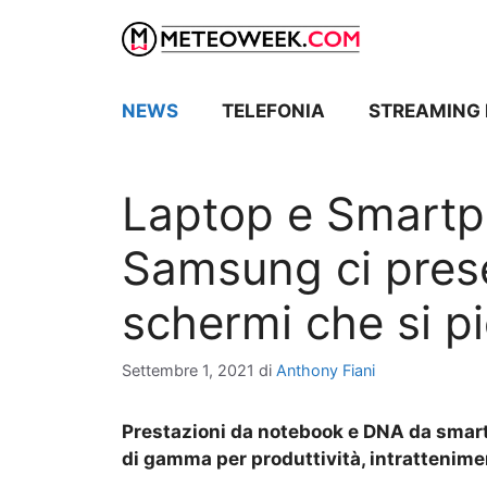
Vai
al
contenuto
NEWS
TELEFONIA
STREAMING 
Laptop e Smartp
Samsung ci presen
schermi che si p
Settembre 1, 2021
di
Anthony Fiani
Prestazioni da notebook e DNA da smar
di gamma per produttività, intrattenimen