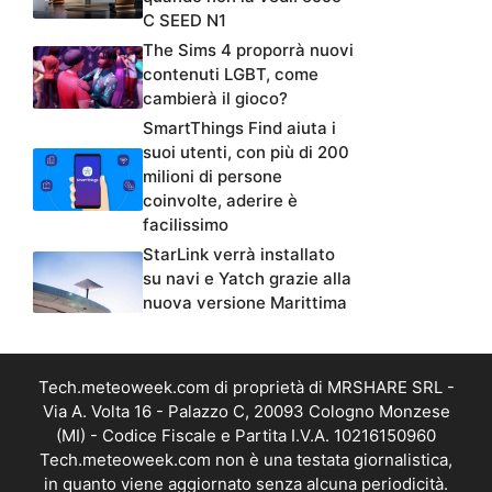
C SEED N1
The Sims 4 proporrà nuovi
contenuti LGBT, come
cambierà il gioco?
SmartThings Find aiuta i
suoi utenti, con più di 200
milioni di persone
coinvolte, aderire è
facilissimo
StarLink verrà installato
su navi e Yatch grazie alla
nuova versione Marittima
Tech.meteoweek.com di proprietà di MRSHARE SRL -
Via A. Volta 16 - Palazzo C, 20093 Cologno Monzese
(MI) - Codice Fiscale e Partita I.V.A. 10216150960
Tech.meteoweek.com non è una testata giornalistica,
in quanto viene aggiornato senza alcuna periodicità.