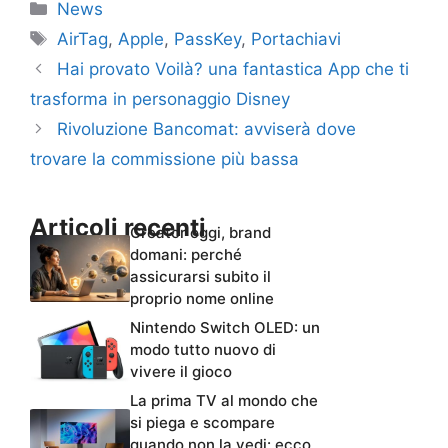
Categorie
News
Tag
AirTag
,
Apple
,
PassKey
,
Portachiavi
Hai provato Voilà? una fantastica App che ti
trasforma in personaggio Disney
Rivoluzione Bancomat: avviserà dove
trovare la commissione più bassa
Articoli recenti
Creator oggi, brand
domani: perché
assicurarsi subito il
proprio nome online
Nintendo Switch OLED: un
modo tutto nuovo di
vivere il gioco
La prima TV al mondo che
si piega e scompare
quando non la vedi: ecco