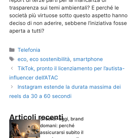
trasparenza sui temi ambientali? E perché le
società più virtuose sotto questo aspetto hanno
deciso di non aderire, sebbene l’iniziativa fosse
aperta a tutti?
Categorie
Telefonia
Tag
eco
,
eco sostenibilità
,
smartphone
TikTok, pronto il licenziamento per l’autista-
influencer dell’ATAC
Instagram estende la durata massima dei
reels da 30 a 60 secondi
Articoli recenti
Creator oggi, brand
domani: perché
assicurarsi subito il