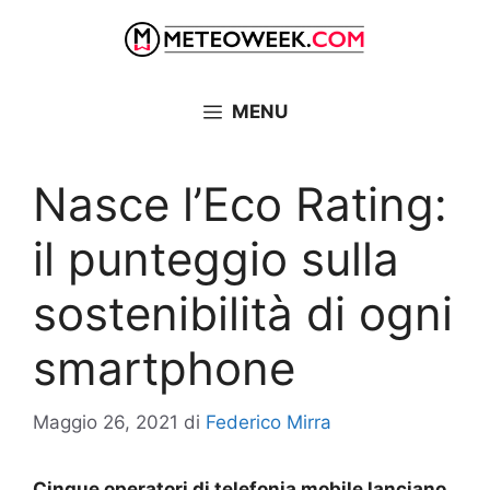
Vai
al
contenuto
MENU
Nasce l’Eco Rating:
il punteggio sulla
sostenibilità di ogni
smartphone
Maggio 26, 2021
di
Federico Mirra
Cinque operatori di telefonia mobile lanciano