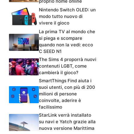
proprio nome online
Nintendo Switch OLED: un
modo tutto nuovo di
vivere il gioco
La prima TV al mondo che
si piega e scompare
quando non la vedi: ecco
C SEED N1
The Sims 4 proporrà nuovi
contenuti LGBT, come
cambierà il gioco?
SmartThings Find aiuta i
suoi utenti, con più di 200
milioni di persone
coinvolte, aderire è
facilissimo
StarLink verrà installato
su navi e Yatch grazie alla
nuova versione Marittima