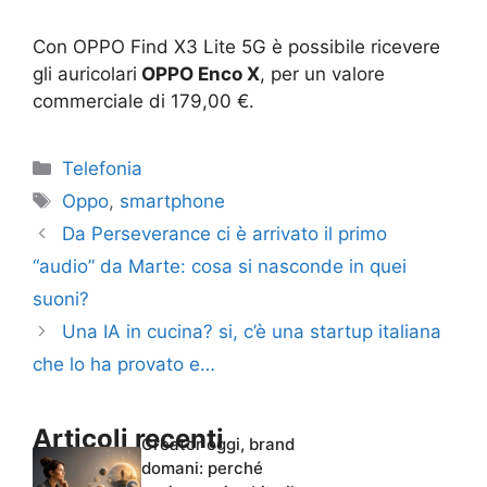
Con OPPO Find X3 Lite 5G è possibile ricevere
gli auricolari
OPPO Enco X
, per un valore
commerciale di 179,00 €.
Categorie
Telefonia
Tag
Oppo
,
smartphone
Da Perseverance ci è arrivato il primo
“audio” da Marte: cosa si nasconde in quei
suoni?
Una IA in cucina? si, c’è una startup italiana
che lo ha provato e…
Articoli recenti
Creator oggi, brand
domani: perché