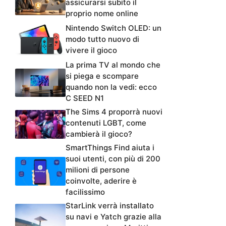
assicurarsi subito il
proprio nome online
Nintendo Switch OLED: un
modo tutto nuovo di
vivere il gioco
La prima TV al mondo che
si piega e scompare
quando non la vedi: ecco
C SEED N1
The Sims 4 proporrà nuovi
contenuti LGBT, come
cambierà il gioco?
SmartThings Find aiuta i
suoi utenti, con più di 200
milioni di persone
coinvolte, aderire è
facilissimo
StarLink verrà installato
su navi e Yatch grazie alla