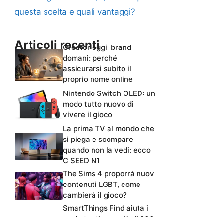
questa scelta e quali vantaggi?
Articoli recenti
Creator oggi, brand
domani: perché
assicurarsi subito il
proprio nome online
Nintendo Switch OLED: un
modo tutto nuovo di
vivere il gioco
La prima TV al mondo che
si piega e scompare
quando non la vedi: ecco
C SEED N1
The Sims 4 proporrà nuovi
contenuti LGBT, come
cambierà il gioco?
SmartThings Find aiuta i