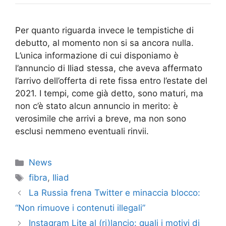
Per quanto riguarda invece le tempistiche di
debutto, al momento non si sa ancora nulla.
L’unica informazione di cui disponiamo è
l’annuncio di Iliad stessa, che aveva affermato
l’arrivo dell’offerta di rete fissa entro l’estate del
2021. I tempi, come già detto, sono maturi, ma
non c’è stato alcun annuncio in merito: è
verosimile che arrivi a breve, ma non sono
esclusi nemmeno eventuali rinvii.
Categorie
News
Tag
fibra
,
Iliad
La Russia frena Twitter e minaccia blocco:
“Non rimuove i contenuti illegali”
Instagram Lite al (ri)lancio: quali i motivi di