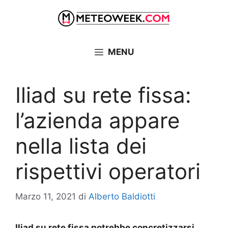
Vai
al
contenuto
MENU
Iliad su rete fissa:
l’azienda appare
nella lista dei
rispettivi operatori
Marzo 11, 2021
di
Alberto Baldiotti
Iliad su rete fissa potrebbe concretizzarsi