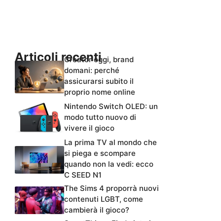
Articoli recenti
Creator oggi, brand
domani: perché
assicurarsi subito il
proprio nome online
Nintendo Switch OLED: un
modo tutto nuovo di
vivere il gioco
La prima TV al mondo che
si piega e scompare
quando non la vedi: ecco
C SEED N1
The Sims 4 proporrà nuovi
contenuti LGBT, come
cambierà il gioco?