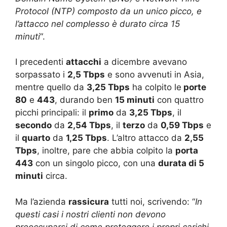
Protocol (NTP) composto da un unico picco, e
l’attacco nel complesso è durato circa 15
minuti
“.
I precedenti
attacchi
a dicembre avevano
sorpassato i
2,5 Tbps
e sono avvenuti in Asia,
mentre quello da
3,25 Tbps
ha colpito le
porte
80
e
443
, durando ben
15 minuti
con quattro
picchi principali: il
primo
da
3,25 Tbps
, il
secondo
da
2,54 Tbps
, il
terzo
da
0,59 Tbps
e
il
quarto
da
1,25 Tbps
. L’altro attacco da
2,55
Tbps
, inoltre, pare che abbia colpito la
porta
443
con un singolo picco, con una
durata di 5
minuti
circa.
Ma l’azienda
rassicura
tutti noi, scrivendo: “
In
questi casi i nostri clienti non devono
preoccuparsi di come proteggere i propri carichi