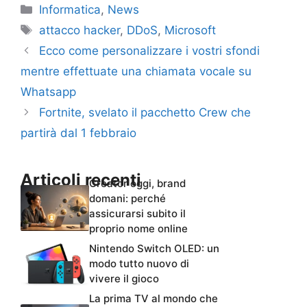
Categorie
Informatica
,
News
Tag
attacco hacker
,
DDoS
,
Microsoft
Ecco come personalizzare i vostri sfondi
mentre effettuate una chiamata vocale su
Whatsapp
Fortnite, svelato il pacchetto Crew che
partirà dal 1 febbraio
Articoli recenti
Creator oggi, brand
domani: perché
assicurarsi subito il
proprio nome online
Nintendo Switch OLED: un
modo tutto nuovo di
vivere il gioco
La prima TV al mondo che