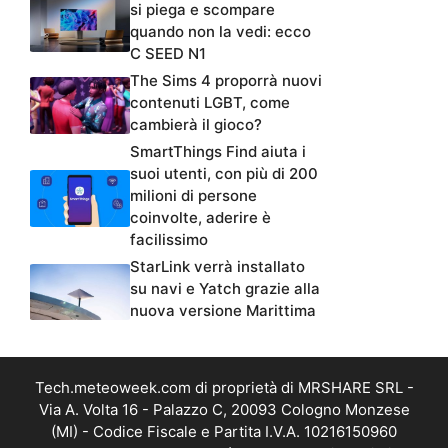
si piega e scompare
quando non la vedi: ecco
C SEED N1
The Sims 4 proporrà nuovi
contenuti LGBT, come
cambierà il gioco?
SmartThings Find aiuta i
suoi utenti, con più di 200
milioni di persone
coinvolte, aderire è
facilissimo
StarLink verrà installato
su navi e Yatch grazie alla
nuova versione Marittima
Tech.meteoweek.com di proprietà di MRSHARE SRL -
Via A. Volta 16 - Palazzo C, 20093 Cologno Monzese
(MI) - Codice Fiscale e Partita I.V.A. 10216150960