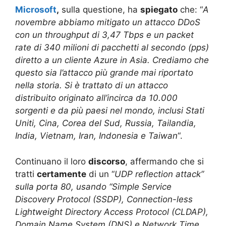
Microsoft
,
sulla questione, ha
spiegato
che: “
A
novembre abbiamo mitigato un attacco DDoS
con un throughput di 3,47 Tbps e un packet
rate di 340 milioni di pacchetti al secondo (pps)
diretto a un cliente Azure in Asia. Crediamo che
questo sia l’attacco più grande mai riportato
nella storia. Si è trattato di un attacco
distribuito originato all’incirca da 10.000
sorgenti e da più paesi nel mondo, inclusi Stati
Uniti, Cina, Corea del Sud, Russia, Tailandia,
India, Vietnam, Iran, Indonesia e Taiwan
“.
Continuano il loro
discorso
, affermando che si
tratti
certamente
di un “
UDP reflection attack”
sulla porta 80, usando “Simple Service
Discovery Protocol (SSDP), Connection-less
Lightweight Directory Access Protocol (CLDAP),
Domain Name System (DNS) e Network Time