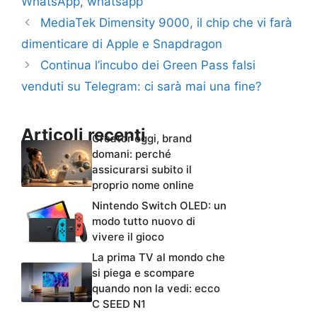
WhatsApp
,
whatsapp
MediaTek Dimensity 9000, il chip che vi farà
dimenticare di Apple e Snapdragon
Continua l’incubo dei Green Pass falsi
venduti su Telegram: ci sarà mai una fine?
Articoli recenti
Creator oggi, brand
domani: perché
assicurarsi subito il
proprio nome online
Nintendo Switch OLED: un
modo tutto nuovo di
vivere il gioco
La prima TV al mondo che
si piega e scompare
quando non la vedi: ecco
C SEED N1