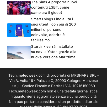
The Sims 4 proporrà nuovi
contenuti LGBT, come
cambierà il gioco?
SmartThings Find aiuta i
suoi utenti, con più di 200
milioni di persone
coinvolte, aderire è
facilissimo
StarLink verrà installato
su navi e Yatch grazie alla
nuova versione Marittima
Tech.meteoweek.com di proprietà di MRSHARE SRL -
Via A. Volta 16 - Palazzo C, 20093 Cologno Monzese
(MI) - Codice Fiscale e Partita I.V.A. 10216150960
Tech.meteoweek.com non è una testata giornalistica,
in quanto viene aggiornato senza alcuna periodicità.
Non può pertanto considerarsi un prodotto editoriale
ai sensi della legge n. 62 del 07.03.2001