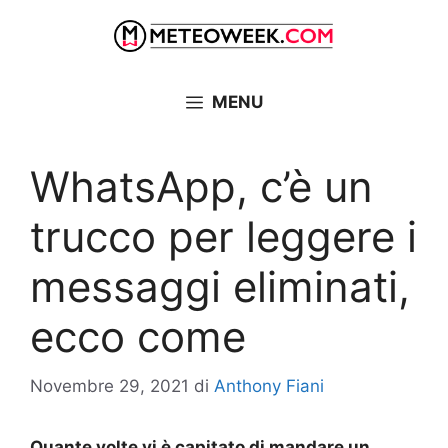
Vai
al
contenuto
MENU
WhatsApp, c’è un
trucco per leggere i
messaggi eliminati,
ecco come
Novembre 29, 2021
di
Anthony Fiani
Quante volte vi è capitato di mandare un