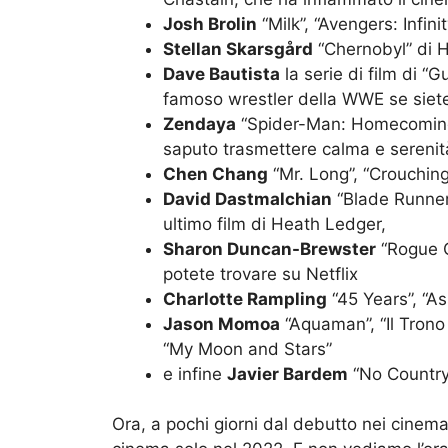
Josh Brolin
“Milk”, “Avengers: Infini
Stellan Skarsgård
“Chernobyl” di H
Dave Bautista
la serie di film di “
famoso wrestler della WWE se siete
Zendaya
“Spider-Man: Homecoming”,
saputo trasmettere calma e serenit
Chen Chang
“Mr. Long”, “Crouchin
David Dastmalchian
“Blade Runner 
ultimo film di Heath Ledger,
Sharon Duncan-Brewster
“Rogue O
potete trovare su Netflix
Charlotte Rampling
“45 Years”, “As
Jason Momoa
“Aquaman”, “Il Trono
“My Moon and Stars”
e infine
Javier Bardem
“No Country 
Ora, a pochi giorni dal debutto nei cinem