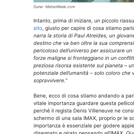
Dune- MeteoWeek.com
Intanto, prima di iniziare, un piccolo ria
sito
, giusto per capire di cosa stiamo par
narra la storia di Paul Atreides, un giova
destino che va ben oltre la sua comprensi
pericoloso dell’universo per assicurare un 
forze maligne si fronteggiano in un conflitt
preziosa risorsa esistente sul pianeta – u
potenziale dell’umanità – solo coloro che 
sopravvivere.”
Bene, ecco di cosa stiamo andando a parla
vitale importanza guardare questa pelli
perché il regista Denis Villeneuve ne consi
schermo di una sala IMAX, proprio pr le sc
importanza è essenziale per godere appien
disegnato e girato pensando all’IMAX. Qu