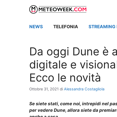
Vai
al
contenuto
NEWS
TELEFONIA
STREAMING 
Da oggi Dune è a
digitale e visiona
Ecco le novità
Ottobre 31, 2021
di
Alessandra Costagliola
Se siete stati, come noi, intrepidi nel p
per vedere Dune, allora siete da premi
anche a casa