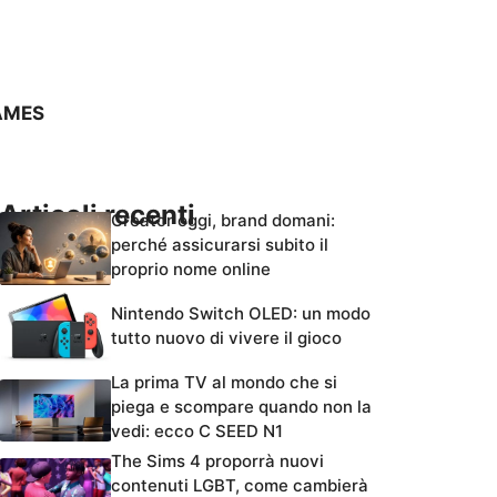
AMES
Articoli recenti
Creator oggi, brand domani:
perché assicurarsi subito il
proprio nome online
Nintendo Switch OLED: un modo
tutto nuovo di vivere il gioco
La prima TV al mondo che si
piega e scompare quando non la
vedi: ecco C SEED N1
The Sims 4 proporrà nuovi
contenuti LGBT, come cambierà