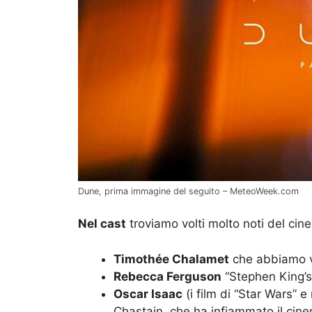
Dune, prima immagine del seguito – MeteoWeek.com
Nel cast
troviamo volti molto noti del cin
Timothée Chalamet
che abbiamo vi
Rebecca Ferguson
“Stephen King’s 
Oscar Isaac
(i film di “Star Wars” e
Chastain, che ha infiammato il cin