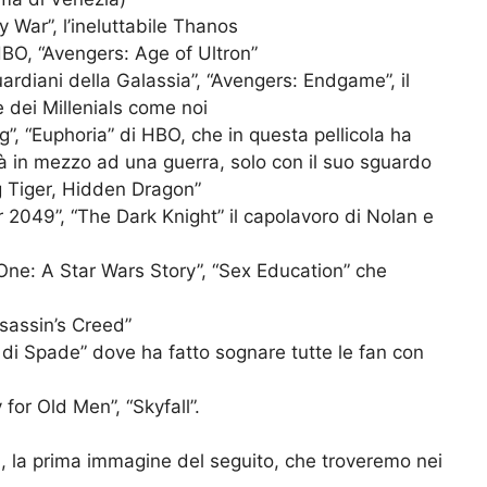
ty War”, l’ineluttabile Thanos
BO, “Avengers: Age of Ultron”
Guardiani della Galassia”, “Avengers: Endgame”, il
 dei Millenials come noi
 “Euphoria” di HBO, che in questa pellicola ha
à in mezzo ad una guerra, solo con il suo sguardo
g Tiger, Hidden Dragon”
2049”, “The Dark Knight” il capolavoro di Nolan e
ne: A Star Wars Story”, “Sex Education” che
sassin’s Creed”
 di Spade” dove ha fatto sognare tutte le fan con
for Old Men”, “Skyfall”.
a, la prima immagine del seguito, che troveremo nei