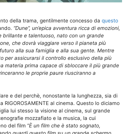
ssunto della trama, gentilmente concesso da
questo
lando.
“Dune”, un’epica avventura ricca di emozioni,
ne brillante e talentuoso, nato con un grande
one, che dovrà viaggiare verso il pianeta più
futuro alla sua famiglia e alla sua gente. Mentre
o per assicurarsi il controllo esclusivo della più
na materia prima capace di sbloccare il più grande
vinceranno le proprie paure riusciranno a
re e del perchè, nonostante la lunghezza, sia di
cola RIGOROSAMENTE al cinema. Questo lo diciamo
glia lui stesso la visione al cinema, sul grande
enografie mozzafiato e la musica, la cui
o del film “
È un film che è stato sognato,
ando guardi questo film su un grande schermo,