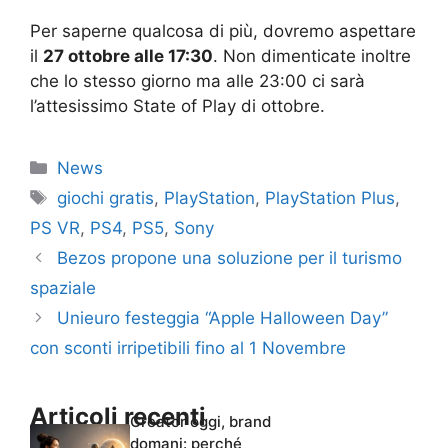
Per saperne qualcosa di più, dovremo aspettare
il
27 ottobre alle 17:30
. Non dimenticate inoltre
che lo stesso giorno ma alle 23:00 ci sarà
l’attesissimo State of Play di ottobre.
Categorie
News
Tag
giochi gratis
,
PlayStation
,
PlayStation Plus
,
PS VR
,
PS4
,
PS5
,
Sony
Bezos propone una soluzione per il turismo
spaziale
Unieuro festeggia “Apple Halloween Day”
con sconti irripetibili fino al 1 Novembre
Articoli recenti
Creator oggi, brand
domani: perché