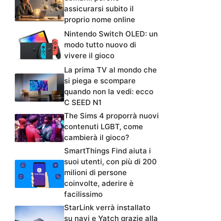
assicurarsi subito il
proprio nome online
Nintendo Switch OLED: un
modo tutto nuovo di
vivere il gioco
La prima TV al mondo che
si piega e scompare
quando non la vedi: ecco
C SEED N1
The Sims 4 proporrà nuovi
contenuti LGBT, come
cambierà il gioco?
SmartThings Find aiuta i
suoi utenti, con più di 200
milioni di persone
coinvolte, aderire è
facilissimo
StarLink verrà installato
su navi e Yatch grazie alla