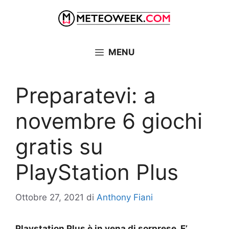
Vai
al
contenuto
MENU
Preparatevi: a
novembre 6 giochi
gratis su
PlayStation Plus
Ottobre 27, 2021
di
Anthony Fiani
Playstation Plus è in vena di sorprese. E’