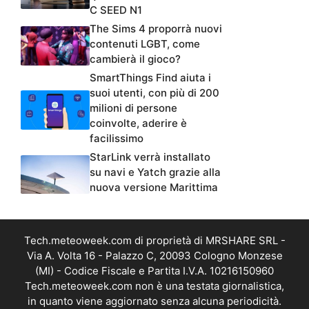
C SEED N1
The Sims 4 proporrà nuovi
contenuti LGBT, come
cambierà il gioco?
SmartThings Find aiuta i
suoi utenti, con più di 200
milioni di persone
coinvolte, aderire è
facilissimo
StarLink verrà installato
su navi e Yatch grazie alla
nuova versione Marittima
Tech.meteoweek.com di proprietà di MRSHARE SRL -
Via A. Volta 16 - Palazzo C, 20093 Cologno Monzese
(MI) - Codice Fiscale e Partita I.V.A. 10216150960
Tech.meteoweek.com non è una testata giornalistica,
in quanto viene aggiornato senza alcuna periodicità.