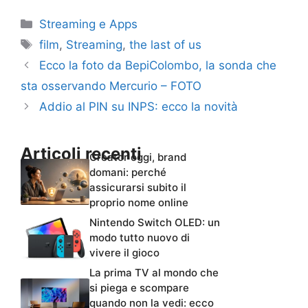
Categorie
Streaming e Apps
Tag
film
,
Streaming
,
the last of us
Ecco la foto da BepiColombo, la sonda che
sta osservando Mercurio – FOTO
Addio al PIN su INPS: ecco la novità
Articoli recenti
Creator oggi, brand
domani: perché
assicurarsi subito il
proprio nome online
Nintendo Switch OLED: un
modo tutto nuovo di
vivere il gioco
La prima TV al mondo che
si piega e scompare
quando non la vedi: ecco