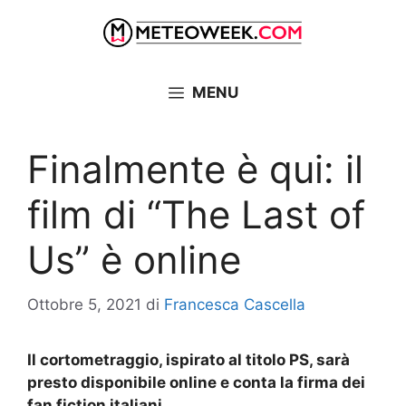
Vai
al
contenuto
MENU
Finalmente è qui: il
film di “The Last of
Us” è online
Ottobre 5, 2021
di
Francesca Cascella
Il cortometraggio, ispirato al titolo PS, sarà
presto disponibile online e conta la firma dei
fan fiction italiani