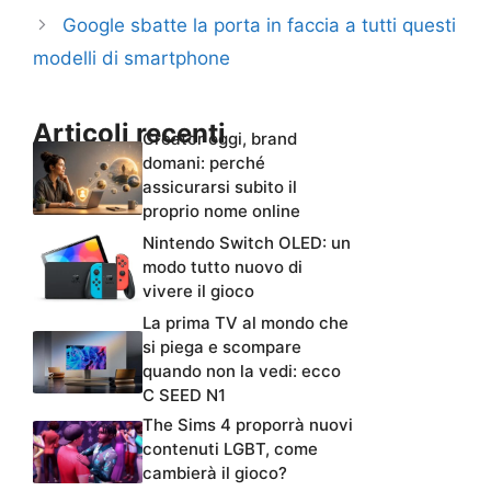
Google sbatte la porta in faccia a tutti questi
modelli di smartphone
Articoli recenti
Creator oggi, brand
domani: perché
assicurarsi subito il
proprio nome online
Nintendo Switch OLED: un
modo tutto nuovo di
vivere il gioco
La prima TV al mondo che
si piega e scompare
quando non la vedi: ecco
C SEED N1
The Sims 4 proporrà nuovi
contenuti LGBT, come
cambierà il gioco?