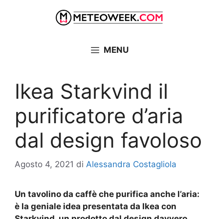
Vai
al
contenuto
MENU
Ikea Starkvind il
purificatore d’aria
dal design favoloso
Agosto 4, 2021
di
Alessandra Costagliola
Un tavolino da caffè che purifica anche l’aria:
è la geniale idea presentata da Ikea con
Starkvind, un prodotto dal design davvero