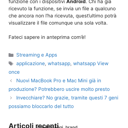
funzione con i dispositivi
Android
. Chi ha già
ricevuto la funzione, se invia un file a qualcuno
che ancora non l’ha ricevuta, quest’ultimo potrà
visualizzare il file comunque una sola volta.
Fateci sapere in anteprima com’è!
Categorie
Streaming e Apps
Tag
applicazione
,
whatsapp
,
whatsapp View
once
Nuovi MacBook Pro e Mac Mini già in
produzione? Potrebbero uscire molto presto
Invecchiare? No grazie, tramite questi 7 geni
possiamo bloccarlo del tutto
Articoli recenti
Creator oggi, brand