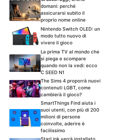
domani: perché
assicurarsi subito il
proprio nome online
Nintendo Switch OLED: un
modo tutto nuovo di
vivere il gioco
La prima TV al mondo che
si piega e scompare
quando non la vedi: ecco
C SEED N1
The Sims 4 proporrà nuovi
contenuti LGBT, come
cambierà il gioco?
SmartThings Find aiuta i
suoi utenti, con più di 200
milioni di persone
coinvolte, aderire è
facilissimo
StarLink verrà installato