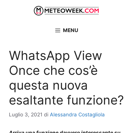
Vai
al
contenuto
MENU
WhatsApp View
Once che cos’è
questa nuova
esaltante funzione?
Luglio 3, 2021
di
Alessandra Costagliola
Arriva una funzione davvero interessante su