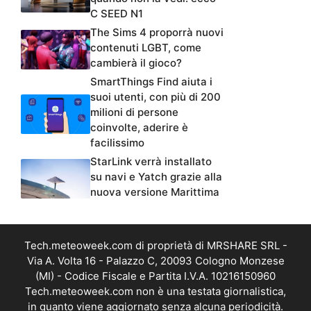
C SEED N1
The Sims 4 proporrà nuovi
contenuti LGBT, come
cambierà il gioco?
SmartThings Find aiuta i
suoi utenti, con più di 200
milioni di persone
coinvolte, aderire è
facilissimo
StarLink verrà installato
su navi e Yatch grazie alla
nuova versione Marittima
Tech.meteoweek.com di proprietà di MRSHARE SRL -
Via A. Volta 16 - Palazzo C, 20093 Cologno Monzese
(MI) - Codice Fiscale e Partita I.V.A. 10216150960
Tech.meteoweek.com non è una testata giornalistica,
in quanto viene aggiornato senza alcuna periodicità.