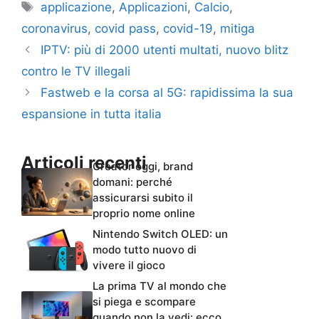
Tag
applicazione
,
Applicazioni
,
Calcio
,
coronavirus
,
covid pass
,
covid-19
,
mitiga
IPTV: più di 2000 utenti multati, nuovo blitz
contro le TV illegali
Fastweb e la corsa al 5G: rapidissima la sua
espansione in tutta italia
Articoli recenti
Creator oggi, brand
domani: perché
assicurarsi subito il
proprio nome online
Nintendo Switch OLED: un
modo tutto nuovo di
vivere il gioco
La prima TV al mondo che
si piega e scompare
quando non la vedi: ecco