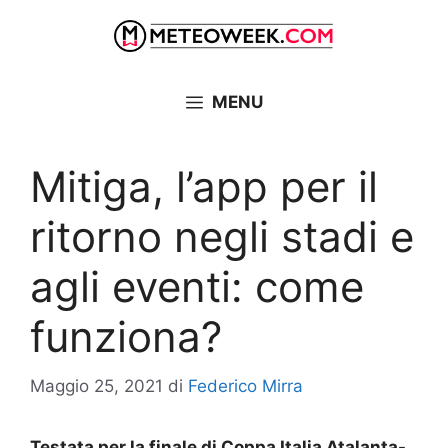
Vai
al
contenuto
MENU
Mitiga, l’app per il
ritorno negli stadi e
agli eventi: come
funziona?
Maggio 25, 2021
di
Federico Mirra
Testata per la finale di Coppa Italia Atalanta-