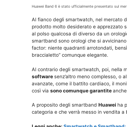
Huawei Band 6 è stato ufficialmente presentato sul m
Al fianco degli smartwatch, nel mercato d
prodotto molto desiderato e apprezzato so
al polso qualcosa di diverso da un orologio
smartband sono orologi che si avvicinano 
factor: niente quadranti arrotondati, bens
braccialetto” comunque elegante.
Al contrario degli smartwatch, poi, nella
software
senz’altro meno complesso, o alm
avanzate, come il battito cardiaco, il moni
così via
sono comunque garantite
anche 
A proposito degli smartband
Huawei
ha 
categoria e che verrà messo in vendita a 
Leggi anche:
Smartwatch e Smartband: qu