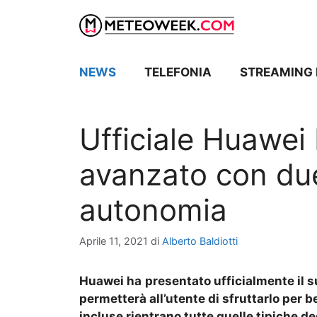
Vai
al
contenuto
NEWS
TELEFONIA
STREAMING 
Ufficiale Huawei
avanzato con due
autonomia
Aprile 11, 2021
di
Alberto Baldiotti
Huawei ha
presentato
ufficialmente il 
permetterà all’utente di sfruttarlo per 
incluse rientrano tutte quelle tipiche 