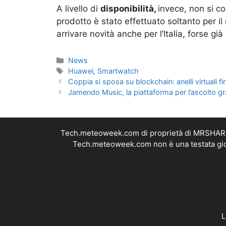
A livello di
disponibilità,
invece, non si co
prodotto è stato effettuato soltanto per i
arrivare novità anche per l’Italia, forse già
Categorie
News
Tag
Huawei
,
Smartwatch
Coppia si sposa su blockchain: anelli virtuali f
Jamendo Music, la piattaforma per l’ascolto gr
Tech.meteoweek.com di proprietà di MRSHARE S
Tech.meteoweek.com non è una testata giorn
L