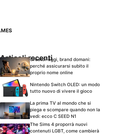
AMES
Articoli recenti
Creator oggi, brand domani:
perché assicurarsi subito il
proprio nome online
Nintendo Switch OLED: un modo
tutto nuovo di vivere il gioco
La prima TV al mondo che si
piega e scompare quando non la
vedi: ecco C SEED N1
The Sims 4 proporrà nuovi
contenuti LGBT, come cambierà