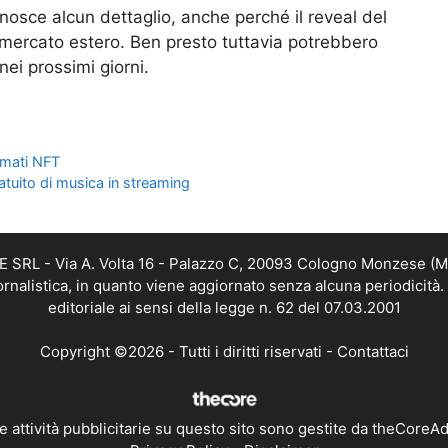
nosce alcun dettaglio, anche perché il reveal del
l mercato estero. Ben presto tuttavia potrebbero
 nei prossimi giorni.
irmati NFT
atuito di musica in streaming
RL - Via A. Volta 16 - Palazzo C, 20093 Cologno Monzese (MI) 
alistica, in quanto viene aggiornato senza alcuna periodicità
editoriale ai sensi della legge n. 62 del 07.03.2001
Copyright ©2026 - Tutti i diritti riservati -
Contattaci
e attività pubblicitarie su questo sito sono gestite da theCoreA