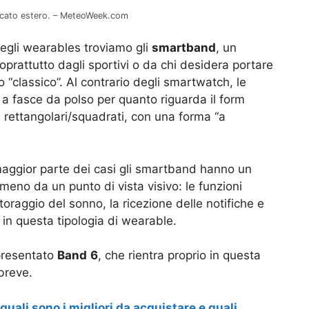
ercato estero. – MeteoWeek.com
egli wearables troviamo gli
smartband
, un
prattutto dagli sportivi o da chi desidera portare
 “classico”. Al contrario degli smartwatch, le
a fasce da polso per quanto riguarda il form
ì rettangolari/squadrati, con una forma “a
 maggior parte dei casi gli smartband hanno un
eno da un punto di vista visivo: le funzioni
toraggio del sonno, la ricezione delle notifiche e
in questa tipologia di wearable.
presentato
Band
6
, che rientra proprio in questa
breve.
ali sono i migliori da acquistare e quali