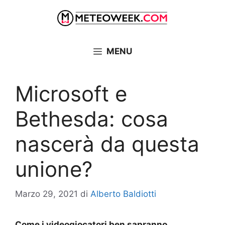
Vai
al
contenuto
MENU
Microsoft e
Bethesda: cosa
nascerà da questa
unione?
Marzo 29, 2021
di
Alberto Baldiotti
Come i videogiocatori ben sapranno,