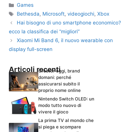
Categorie
Games
Tag
Bethesda
,
Microsoft
,
videogiochi
,
Xbox
Hai bisogno di uno smartphone economico?
ecco la classifica dei “migliori”
Xiaomi Mi Band 6, il nuovo wearable con
display full-screen
Articoli recenti
Creator oggi, brand
domani: perché
assicurarsi subito il
proprio nome online
Nintendo Switch OLED: un
modo tutto nuovo di
vivere il gioco
La prima TV al mondo che
si piega e scompare