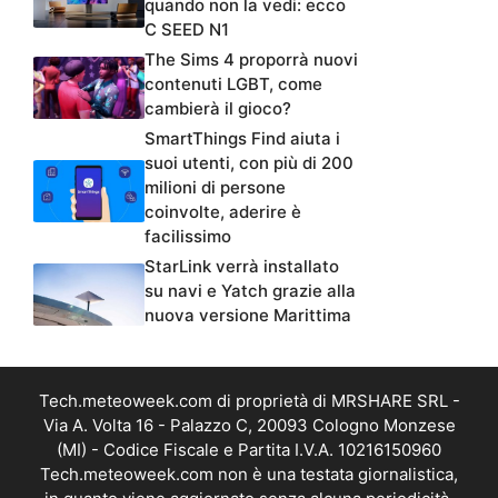
quando non la vedi: ecco
C SEED N1
The Sims 4 proporrà nuovi
contenuti LGBT, come
cambierà il gioco?
SmartThings Find aiuta i
suoi utenti, con più di 200
milioni di persone
coinvolte, aderire è
facilissimo
StarLink verrà installato
su navi e Yatch grazie alla
nuova versione Marittima
Tech.meteoweek.com di proprietà di MRSHARE SRL -
Via A. Volta 16 - Palazzo C, 20093 Cologno Monzese
(MI) - Codice Fiscale e Partita I.V.A. 10216150960
Tech.meteoweek.com non è una testata giornalistica,