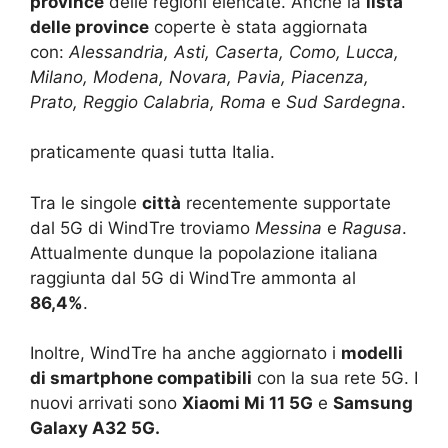
province
delle regioni elencate. Anche la
lista
delle province
coperte è stata aggiornata
con:
Alessandria, Asti, Caserta, Como, Lucca,
Milano, Modena, Novara, Pavia, Piacenza,
Prato, Reggio Calabria, Roma
e
Sud Sardegna
.
praticamente quasi tutta Italia.
Tra le singole
città
recentemente supportate
dal 5G di WindTre troviamo
Messina
e
Ragusa
.
Attualmente dunque la popolazione italiana
raggiunta dal 5G di WindTre ammonta al
86,4%
.
Inoltre, WindTre ha anche aggiornato i
modelli
di smartphone compatibili
con la sua rete 5G. I
nuovi arrivati sono
Xiaomi Mi 11 5G
e
Samsung
Galaxy A32 5G.