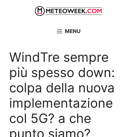
Vai
al
contenuto
MENU
WindTre sempre
più spesso down:
colpa della nuova
implementazione
col 5G? a che
punto siamo?