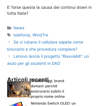
E’ forse questa la causa dei continui down in
tutta Italia?
Categorie
News
Tag
telefonia
,
WindTre
Se vi rubano il cellulare sapete come
bloccarlo e che procedura compiere?
Lenovo lancia il progetto “RiavviaMi”: un
aiuto per gli studenti in DAD
Articoli recenti
Creator oggi, brand
domani: perché
assicurarsi subito il
proprio nome online
Nintendo Switch OLED: un