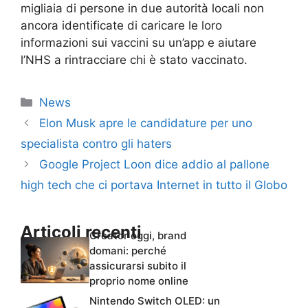
migliaia di persone in due autorità locali non
ancora identificate di caricare le loro
informazioni sui vaccini su un’app e aiutare
l’NHS a rintracciare chi è stato vaccinato.
Categorie
News
Elon Musk apre le candidature per uno
specialista contro gli haters
Google Project Loon dice addio al pallone
high tech che ci portava Internet in tutto il Globo
Articoli recenti
Creator oggi, brand
domani: perché
assicurarsi subito il
proprio nome online
Nintendo Switch OLED: un