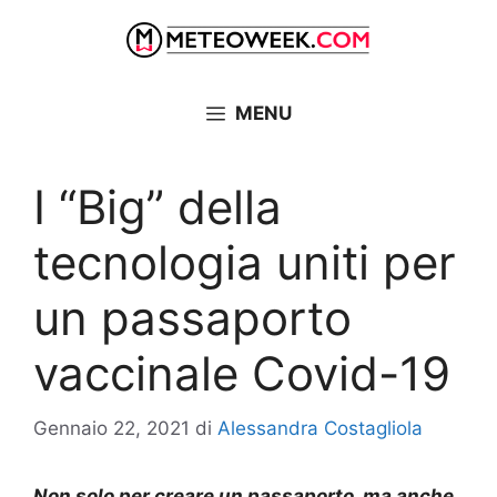
Vai
al
contenuto
MENU
I “Big” della
tecnologia uniti per
un passaporto
vaccinale Covid-19
Gennaio 22, 2021
di
Alessandra Costagliola
Non solo per creare un passaporto, ma anche