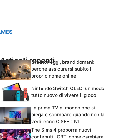
AMES
Articoli recenti
Creator oggi, brand domani:
perché assicurarsi subito il
proprio nome online
Nintendo Switch OLED: un modo
tutto nuovo di vivere il gioco
La prima TV al mondo che si
piega e scompare quando non la
vedi: ecco C SEED N1
The Sims 4 proporrà nuovi
contenuti LGBT, come cambierà