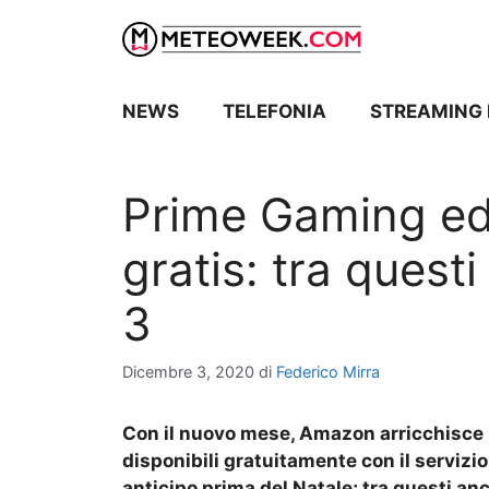
Vai
al
contenuto
NEWS
TELEFONIA
STREAMING 
Prime Gaming ed i
gratis: tra questi
3
Dicembre 3, 2020
di
Federico Mirra
Con il nuovo mese, Amazon arricchisce u
disponibili gratuitamente con il servizi
anticipo prima del Natale; tra questi anc