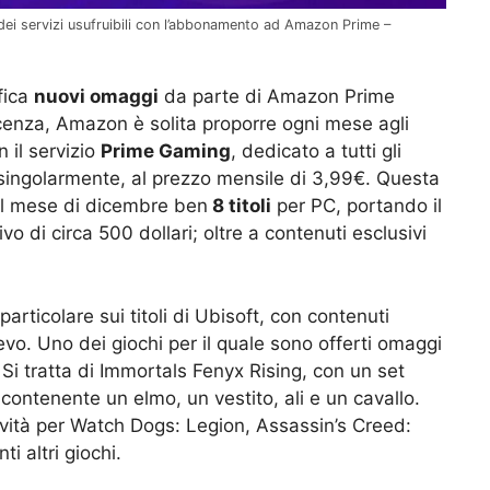
dei servizi usufruibili con l’abbonamento ad Amazon Prime –
fica
nuovi omaggi
da parte di Amazon Prime
cenza, Amazon è solita proporre ogni mese agli
n il servizio
Prime Gaming
, dedicato a tutti gli
e singolarmente, al prezzo mensile di 3,99€. Questa
 il mese di dicembre ben
8 titoli
per PC, portando il
vo di circa 500 dollari; oltre a contenuti esclusivi
ticolare sui titoli di Ubisoft, con contenuti
ilievo. Uno dei giochi per il quale sono offerti omaggi
 Si tratta di Immortals Fenyx Rising, con un set
contenente un elmo, un vestito, ali e un cavallo.
vità per Watch Dogs: Legion, Assassin’s Creed:
i altri giochi.