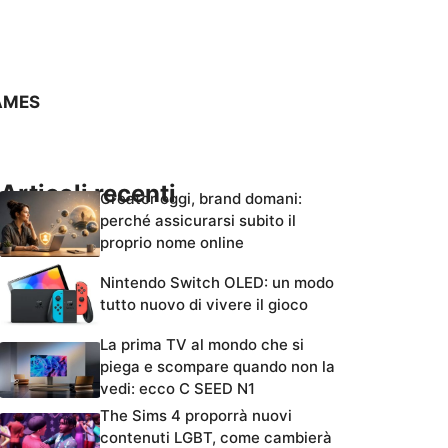
AMES
Articoli recenti
Creator oggi, brand domani:
perché assicurarsi subito il
proprio nome online
Nintendo Switch OLED: un modo
tutto nuovo di vivere il gioco
La prima TV al mondo che si
piega e scompare quando non la
vedi: ecco C SEED N1
The Sims 4 proporrà nuovi
contenuti LGBT, come cambierà