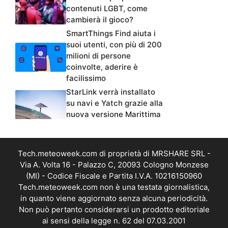
contenuti LGBT, come
cambierà il gioco?
SmartThings Find aiuta i
suoi utenti, con più di 200
milioni di persone
coinvolte, aderire è
facilissimo
StarLink verrà installato
su navi e Yatch grazie alla
nuova versione Marittima
Tech.meteoweek.com di proprietà di MRSHARE SRL -
Via A. Volta 16 - Palazzo C, 20093 Cologno Monzese
(MI) - Codice Fiscale e Partita I.V.A. 10216150960
Tech.meteoweek.com non è una testata giornalistica,
in quanto viene aggiornato senza alcuna periodicità.
Non può pertanto considerarsi un prodotto editoriale
ai sensi della legge n. 62 del 07.03.2001