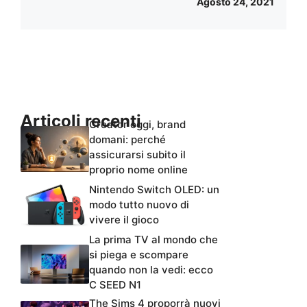
Agosto 24, 2021
Articoli recenti
Creator oggi, brand
domani: perché
assicurarsi subito il
proprio nome online
Nintendo Switch OLED: un
modo tutto nuovo di
vivere il gioco
La prima TV al mondo che
si piega e scompare
quando non la vedi: ecco
C SEED N1
The Sims 4 proporrà nuovi