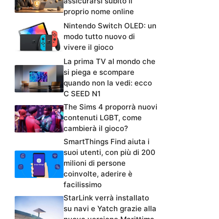
assicurarsi subito il
proprio nome online
Nintendo Switch OLED: un
modo tutto nuovo di
vivere il gioco
La prima TV al mondo che
si piega e scompare
quando non la vedi: ecco
C SEED N1
The Sims 4 proporrà nuovi
contenuti LGBT, come
cambierà il gioco?
SmartThings Find aiuta i
suoi utenti, con più di 200
milioni di persone
coinvolte, aderire è
facilissimo
StarLink verrà installato
su navi e Yatch grazie alla