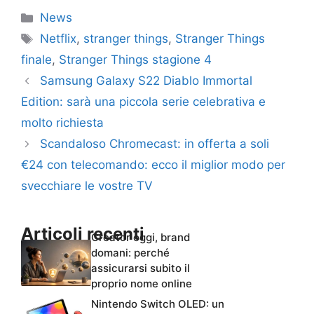
Categorie
News
Tag
Netflix
,
stranger things
,
Stranger Things
finale
,
Stranger Things stagione 4
Samsung Galaxy S22 Diablo Immortal
Edition: sarà una piccola serie celebrativa e
molto richiesta
Scandaloso Chromecast: in offerta a soli
€24 con telecomando: ecco il miglior modo per
svecchiare le vostre TV
Articoli recenti
Creator oggi, brand
domani: perché
assicurarsi subito il
proprio nome online
Nintendo Switch OLED: un