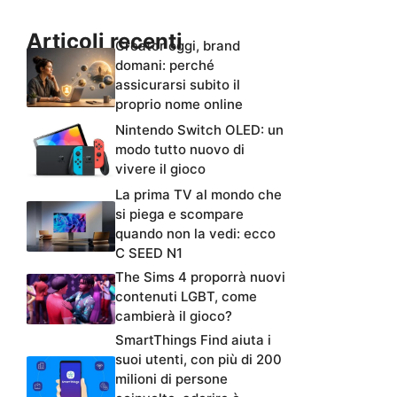
Articoli recenti
Creator oggi, brand
domani: perché
assicurarsi subito il
proprio nome online
Nintendo Switch OLED: un
modo tutto nuovo di
vivere il gioco
La prima TV al mondo che
si piega e scompare
quando non la vedi: ecco
C SEED N1
The Sims 4 proporrà nuovi
contenuti LGBT, come
cambierà il gioco?
SmartThings Find aiuta i
suoi utenti, con più di 200
milioni di persone