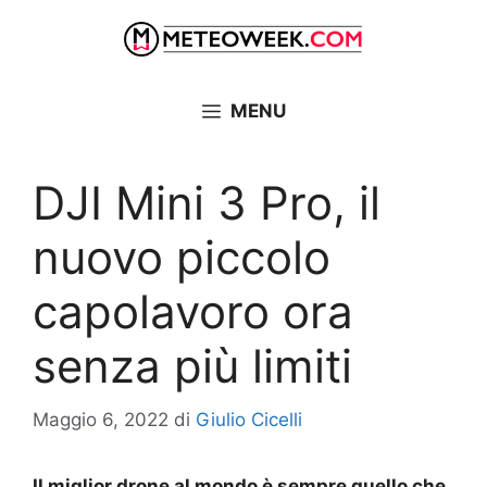
Vai
al
contenuto
MENU
DJI Mini 3 Pro, il
nuovo piccolo
capolavoro ora
senza più limiti
Maggio 6, 2022
di
Giulio Cicelli
Il miglior drone al mondo è sempre quello che