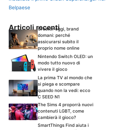
Belpaese
Articoli recenti
Creator oggi, brand
domani: perché
assicurarsi subito il
proprio nome online
Nintendo Switch OLED: un
modo tutto nuovo di
vivere il gioco
La prima TV al mondo che
si piega e scompare
quando non la vedi: ecco
C SEED N1
The Sims 4 proporrà nuovi
contenuti LGBT, come
cambierà il gioco?
SmartThings Find aiuta i