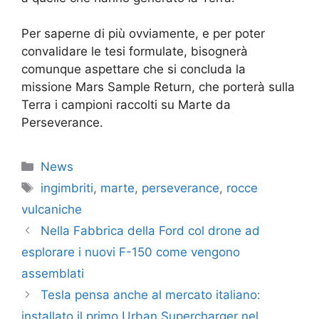
Per saperne di più ovviamente, e per poter
convalidare le tesi formulate, bisognerà
comunque aspettare che si concluda la
missione Mars Sample Return, che porterà sulla
Terra i campioni raccolti su Marte da
Perseverance.
Categorie
News
Tag
ingimbriti
,
marte
,
perseverance
,
rocce
vulcaniche
Nella Fabbrica della Ford col drone ad
esplorare i nuovi F-150 come vengono
assemblati
Tesla pensa anche al mercato italiano:
installato il primo Urban Supercharger nel