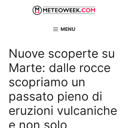
Vai
al
contenuto
MENU
Nuove scoperte su
Marte: dalle rocce
scopriamo un
passato pieno di
eruzioni vulcaniche
e non solo