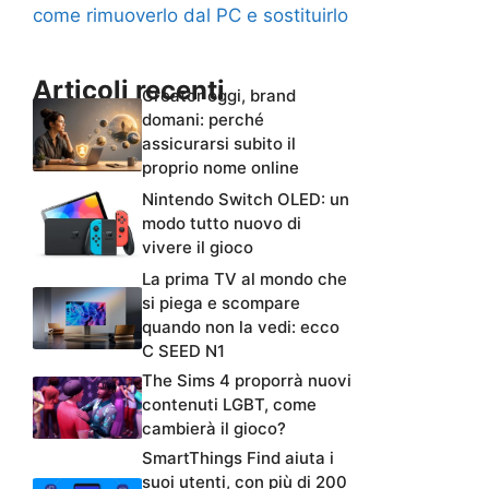
come rimuoverlo dal PC e sostituirlo
Articoli recenti
Creator oggi, brand
domani: perché
assicurarsi subito il
proprio nome online
Nintendo Switch OLED: un
modo tutto nuovo di
vivere il gioco
La prima TV al mondo che
si piega e scompare
quando non la vedi: ecco
C SEED N1
The Sims 4 proporrà nuovi
contenuti LGBT, come
cambierà il gioco?
SmartThings Find aiuta i
suoi utenti, con più di 200