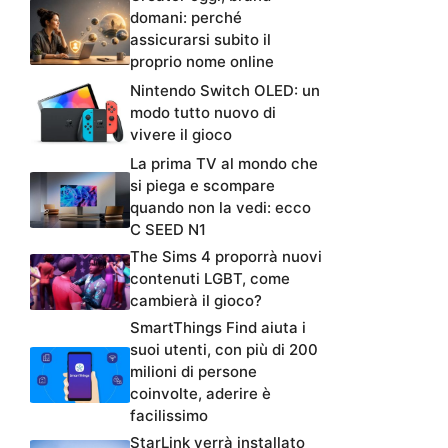
domani: perché
assicurarsi subito il
proprio nome online
Nintendo Switch OLED: un
modo tutto nuovo di
vivere il gioco
La prima TV al mondo che
si piega e scompare
quando non la vedi: ecco
C SEED N1
The Sims 4 proporrà nuovi
contenuti LGBT, come
cambierà il gioco?
SmartThings Find aiuta i
suoi utenti, con più di 200
milioni di persone
coinvolte, aderire è
facilissimo
StarLink verrà installato