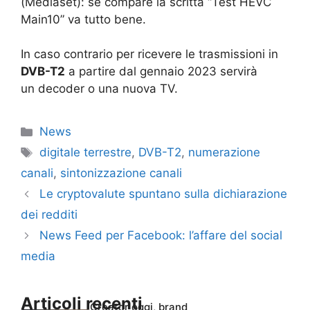
(Mediaset): se compare la scritta “Test HEVC
Main10” va tutto bene.
In caso contrario per ricevere le trasmissioni in
DVB-T2
a partire dal gennaio 2023 servirà
un decoder o una nuova TV.
Categorie
News
Tag
digitale terrestre
,
DVB-T2
,
numerazione
canali
,
sintonizzazione canali
Le cryptovalute spuntano sulla dichiarazione
dei redditi
News Feed per Facebook: l’affare del social
media
Articoli recenti
Creator oggi, brand