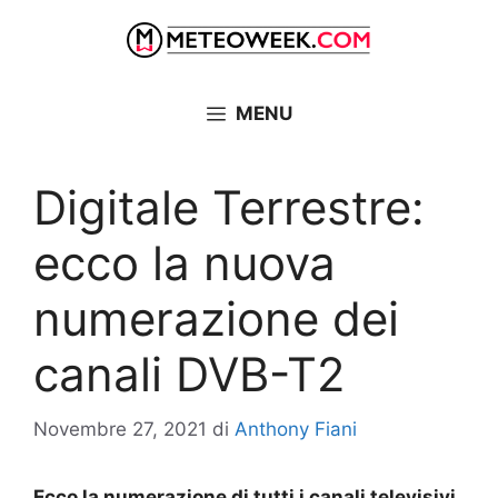
Vai
al
contenuto
MENU
Digitale Terrestre:
ecco la nuova
numerazione dei
canali DVB-T2
Novembre 27, 2021
di
Anthony Fiani
Ecco la numerazione di tutti i canali televisivi