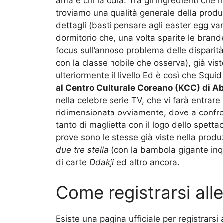
ama e chi la odia. Tra gli ingredienti ch
troviamo una qualità generale della produ
dettagli (basti pensare agli easter egg va
dormitorio che, una volta sparite le brande,
focus sull’annoso problema delle disparità 
con la classe nobile che osserva), già vist
ulteriormente il livello Ed è così che Squ
al Centro Culturale Coreano (KCC) di A
nella celebre serie TV, che vi farà entrare
ridimensionata ovviamente, dove a confro
tanto di maglietta con il logo dello spetta
prove sono le stesse già viste nella produz
due tre stella
(con la bambola gigante inqu
di carte
Ddakji
ed altro ancora.
Come registrarsi all
Esiste una pagina ufficiale per registrarsi