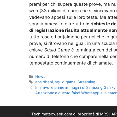
premi per chi supera queste prove, ma nul
won (33 milioni di euro) che si vincevano n
vedevano appesi sulle loro teste. Ma atten
sono ammessi e oltretutto
le richieste d
di registrazione risulta attualmente non
tutto rose e fiori(almeno per noi che lo g
prove, si ritrovano nei guai: in una scuola
chiave
Squid Game
è terminata con dei pe
numero di telefono che compare nella seri
tempestato continuamente di chiamate.
Categorie
News
Tag
abs dhabi
,
squid game
,
Streaming
In arrivo le prime immagini di Samsung Galaxy
Attenzione a questo fake! Whatsapp e la caten
Tech.meteoweek.com di proprietà di MRSHARE S