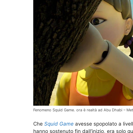
Fenomeno Squid Game. ora è realtà ad Abu Dhabi – M
Che
Squid Game
avesse spopolato a livel
hanno sostenuto fin dall’inizio, era solo 