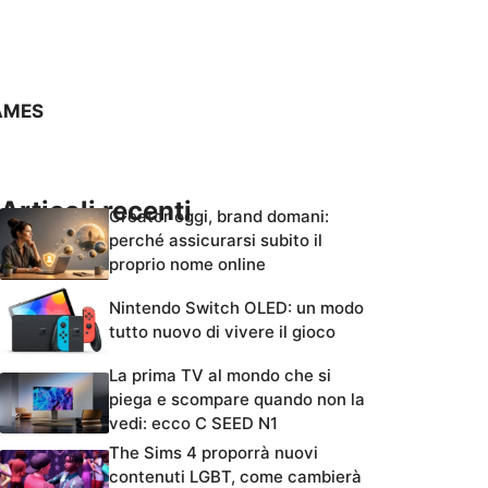
AMES
Articoli recenti
Creator oggi, brand domani:
perché assicurarsi subito il
proprio nome online
Nintendo Switch OLED: un modo
tutto nuovo di vivere il gioco
La prima TV al mondo che si
piega e scompare quando non la
vedi: ecco C SEED N1
The Sims 4 proporrà nuovi
contenuti LGBT, come cambierà