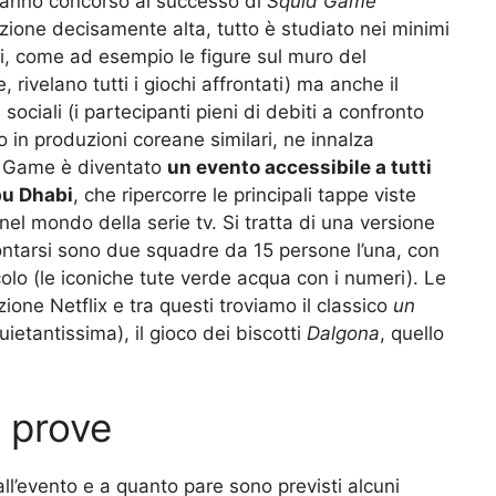
e hanno concorso al successo di
Squid Game
zione decisamente alta, tutto è studiato nei minimi
ri, come ad esempio le figure sul muro del
 rivelano tutti i giochi affrontati) ma anche il
sociali (i partecipanti pieni di debiti a confronto
o in produzioni coreane similari, ne innalza
id Game è diventato
un evento accessibile a tutti
bu Dhabi
, che ripercorre le principali tappe viste
 nel mondo della serie tv. Si tratta di una versione
ntarsi sono due squadre da 15 persone l’una, con
colo (le iconiche tute verde acqua con i numeri). Le
ione Netflix e tra questi troviamo il classico
un
ietantissima), il gioco dei biscotti
Dalgona
, quello
e prove
 all’evento e a quanto pare sono previsti alcuni