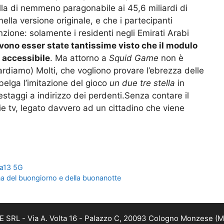
la di nemmeno paragonabile ai 45,6 miliardi di
ella versione originale, e che i partecipanti
zione: solamente i residenti negli Emirati Arabi
evono esser state tantissime visto che il modulo
 accessibile
. Ma attorno a
Squid Game
non è
uardiamo) Molti, che vogliono provare l’ebrezza delle
 belga l’imitazione del gioco
un due tre stella
in
staggi a indirizzo dei perdenti.Senza contare il
e tv, legato davvero ad un cittadino che viene
 a13 5G
a del buongiorno e della buonanotte
RL - Via A. Volta 16 - Palazzo C, 20093 Cologno Monzese (MI) 