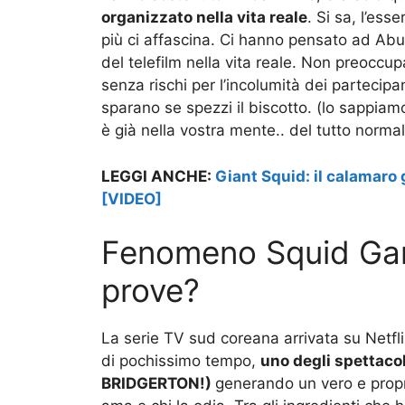
organizzato nella vita reale
. Si sa, l’es
più ci affascina. Ci hanno pensato ad Abu 
del telefilm nella vita reale. Non preoccup
senza rischi per l’incolumità dei parteci
sparano se spezzi il biscotto. (lo sappia
è già nella vostra mente.. del tutto norm
LEGGI ANCHE:
Giant Squid: il calamaro
[VIDEO]
Fenomeno Squid Game
prove?
La serie TV sud coreana arrivata su Netfli
di pochissimo tempo,
uno degli spettacol
BRIDGERTON!)
generando un vero e propri