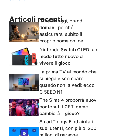
Articoli recenti
Creator oggi, brand
domani: perché
assicurarsi subito il
proprio nome online
Nintendo Switch OLED: un
modo tutto nuovo di
vivere il gioco
La prima TV al mondo che
si piega e scompare
quando non la vedi: ecco
C SEED N1
The Sims 4 proporrà nuovi
contenuti LGBT, come
cambierà il gioco?
SmartThings Find aiuta i
suoi utenti, con più di 200
milioni di persone