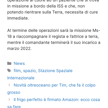
operazione al cuore ad un paziente che si trova
in missione a bordo della ISS e che, non
potendo rientrare sulla Terra, necessita di cure
immediate.
Al termine delle operazioni sarà la missione Ms-
18 a riaccompagnare il regista e l’attrice a terra,
mentre il comandante terminerà il suo incarico a
marzo 2022.
Categorie
News
Tag
film
,
spazio
,
Stazione Spaziale
Internazionale
Novità oltreoceano per Tim, che fa il colpo
grosso
Il frigo perfetto è firmato Amazon: ecco cosa
sa fare