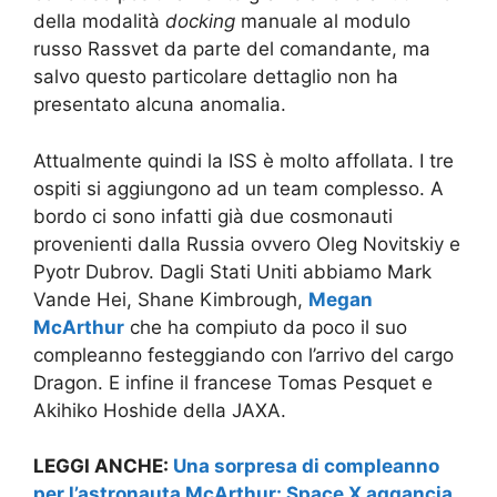
della modalità
docking
manuale al modulo
russo Rassvet da parte del comandante, ma
salvo questo particolare dettaglio non ha
presentato alcuna anomalia.
Attualmente quindi la ISS è molto affollata. I tre
ospiti si aggiungono ad un team complesso. A
bordo ci sono infatti già due cosmonauti
provenienti dalla Russia ovvero Oleg Novitskiy e
Pyotr Dubrov. Dagli Stati Uniti abbiamo Mark
Vande Hei, Shane Kimbrough,
Megan
McArthur
che ha compiuto da poco il suo
compleanno festeggiando con l’arrivo del cargo
Dragon. E infine il francese Tomas Pesquet e
Akihiko Hoshide della JAXA.
LEGGI ANCHE:
Una sorpresa di compleanno
per l’astronauta McArthur: Space X aggancia