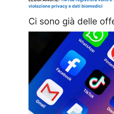
violazione privacy e dati biomedici
Ci sono già delle off