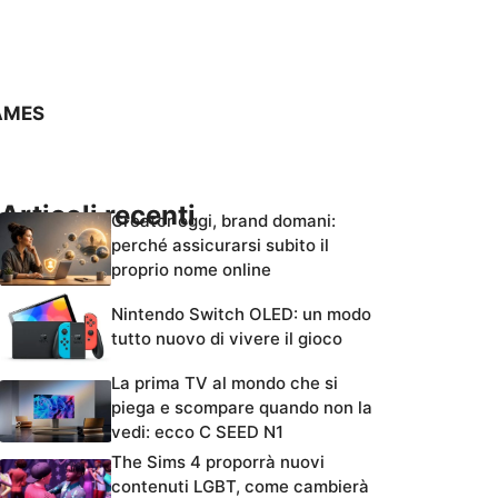
AMES
Articoli recenti
Creator oggi, brand domani:
perché assicurarsi subito il
proprio nome online
Nintendo Switch OLED: un modo
tutto nuovo di vivere il gioco
La prima TV al mondo che si
piega e scompare quando non la
vedi: ecco C SEED N1
The Sims 4 proporrà nuovi
contenuti LGBT, come cambierà