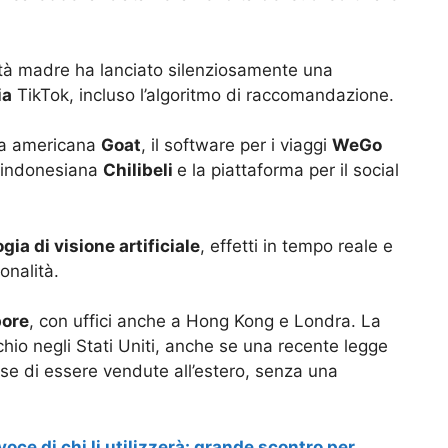
età madre ha lanciato silenziosamente una
ia
TikTok, incluso l’algoritmo di raccomandazione.
oda americana
Goat
, il software per i viaggi
WeGo
g indonesiana
Chilibeli
e la piattaforma per il social
gia di visione artificiale
, effetti in tempo reale e
onalità.
pore
, con uffici anche a Hong Kong e Londra. La
hio negli Stati Uniti, anche se una recente legge
ese di essere vendute all’estero, senza una
voce di chi li utilizzerà: grande scontro per