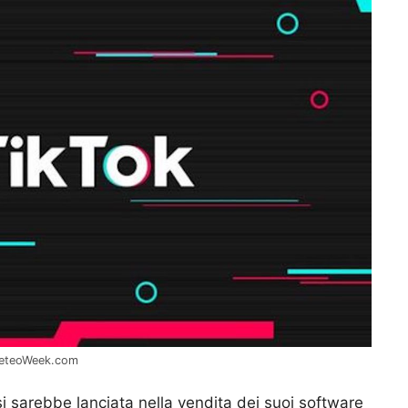
– MeteoWeek.com
si sarebbe lanciata nella vendita dei suoi software