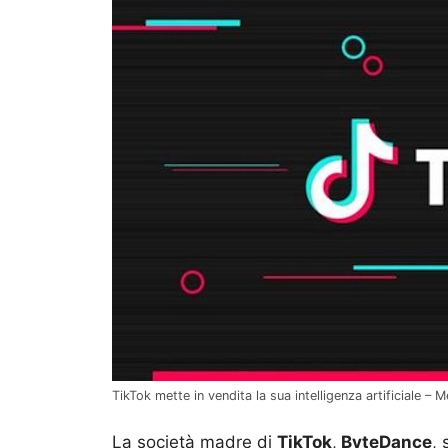
TikTok mette in vendita la sua intelligenza artificiale 
La società madre di
TikTok
,
ByteDance
, 