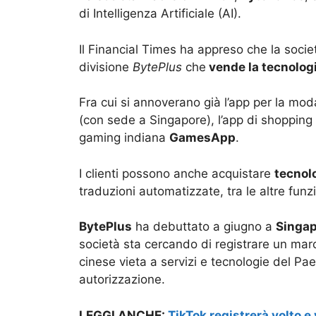
di Intelligenza Artificiale (AI).
Il Financial Times ha appreso che la soci
divisione
BytePlus
che
vende la tecnolog
Fra cui si annoverano già l’app per la m
(con sede a Singapore), l’app di shoppin
gaming indiana
GamesApp
.
I clienti possono anche acquistare
tecnolo
traduzioni automatizzate, tra le altre funzi
BytePlus
ha debuttato a giugno a
Singa
società sta cercando di registrare un marc
cinese vieta a servizi e tecnologie del Pa
autorizzazione.
LEGGI ANCHE:
TikTok registrerà volto e 