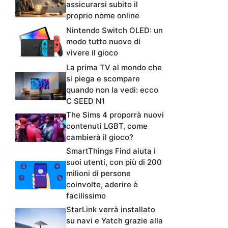
assicurarsi subito il
proprio nome online
Nintendo Switch OLED: un
modo tutto nuovo di
vivere il gioco
La prima TV al mondo che
si piega e scompare
quando non la vedi: ecco
C SEED N1
The Sims 4 proporrà nuovi
contenuti LGBT, come
cambierà il gioco?
SmartThings Find aiuta i
suoi utenti, con più di 200
milioni di persone
coinvolte, aderire è
facilissimo
StarLink verrà installato
su navi e Yatch grazie alla