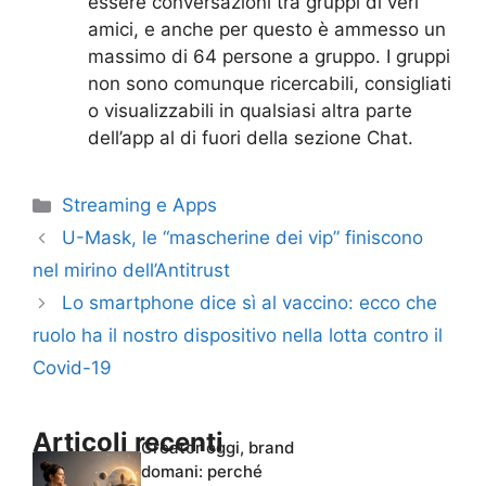
essere conversazioni tra gruppi di veri
amici, e anche per questo è ammesso un
massimo di 64 persone a gruppo. I gruppi
non sono comunque ricercabili, consigliati
o visualizzabili in qualsiasi altra parte
dell’app al di fuori della sezione Chat.
Categorie
Streaming e Apps
U-Mask, le “mascherine dei vip” finiscono
nel mirino dell’Antitrust
Lo smartphone dice sì al vaccino: ecco che
ruolo ha il nostro dispositivo nella lotta contro il
Covid-19
Articoli recenti
Creator oggi, brand
domani: perché