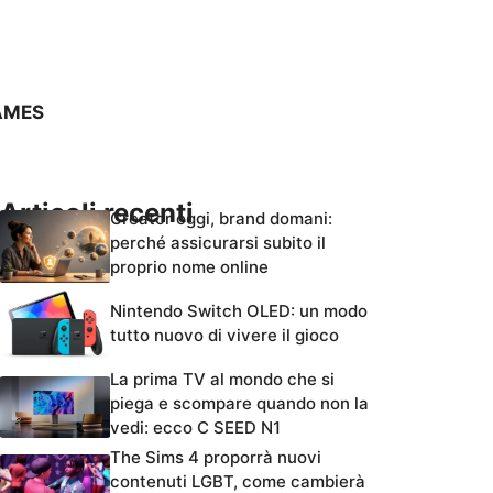
AMES
Articoli recenti
Creator oggi, brand domani:
perché assicurarsi subito il
proprio nome online
Nintendo Switch OLED: un modo
tutto nuovo di vivere il gioco
La prima TV al mondo che si
piega e scompare quando non la
vedi: ecco C SEED N1
The Sims 4 proporrà nuovi
contenuti LGBT, come cambierà