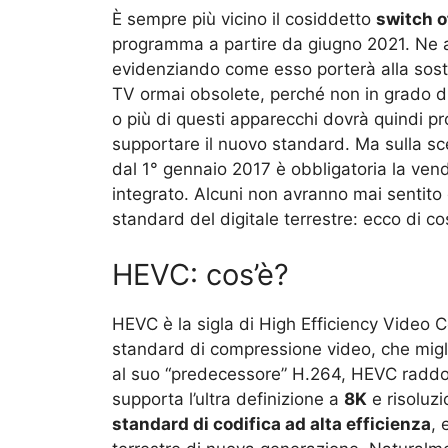
È sempre più vicino il cosiddetto
switch o
programma a partire da giugno 2021. Ne 
evidenziando come esso porterà alla sostitu
TV ormai obsolete, perché non in grado d
o più di questi apparecchi dovrà quindi p
supportare il nuovo standard. Ma sulla sc
dal 1° gennaio 2017 è obbligatoria la ven
integrato. Alcuni non avranno mai sentito 
standard del digitale terrestre: ecco di cos
HEVC: cos’è?
HEVC è la sigla di High Efficiency Video
standard di compressione video, che miglio
al suo “predecessore” H.264, HEVC raddop
supporta l’ultra definizione a
8K
e risoluzi
standard di codifica ad alta efficienza
, 