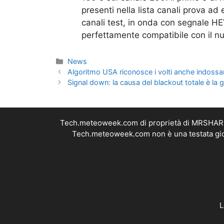
presenti nella lista canali prova ad
canali test, in onda con segnale HEV
perfettamente compatibile con il 
Categorie
News
Algoritmo USA riconosce i volti anche indoss
Signal down: la causa del blackout totale è l
Tech.meteoweek.com di proprietà di MRSHARE S
Tech.meteoweek.com non è una testata giorn
L