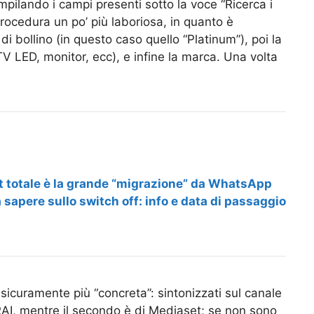
pilando i campi presenti sotto la voce “Ricerca i
procedura un po’ più laboriosa, in quanto è
di bollino (in questo caso quello “Platinum”), poi la
TV LED, monitor, ecc), e infine la marca. Una volta
t totale è la grande “migrazione” da WhatsApp
sapere sullo switch off: info e data di passaggio
 sicuramente più “concreta”: sintonizzati sul canale
 RAI, mentre il secondo è di Mediaset; se non sono