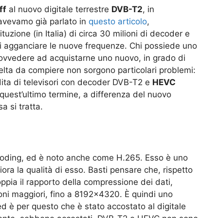
ff
al nuovo digitale terrestre
DVB-T2
, in
avevamo già parlato in
questo articolo
,
zione (in Italia) di circa 30 milioni di decoder e
i agganciare le nuove frequenze. Chi possiede uno
rovvedere ad acquistarne uno nuovo, in grado di
elta da compiere non sorgono particolari problemi:
dita di televisori con decoder DVB-T2 e
HEVC
quest’ultimo termine, a differenza del nuovo
a si tratta.
 Coding, ed è noto anche come H.265. Esso è uno
ra la qualità di esso. Basti pensare che, rispetto
pia il rapporto della compressione dei dati,
oni maggiori, fino a 8192×4320. È quindi uno
ed è per questo che è stato accostato al digitale