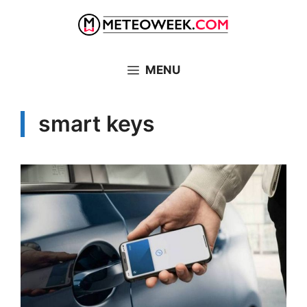
Vai
al
contenuto
MENU
smart keys