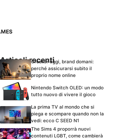
AMES
Articoli recenti
Creator oggi, brand domani:
perché assicurarsi subito il
proprio nome online
Nintendo Switch OLED: un modo
tutto nuovo di vivere il gioco
La prima TV al mondo che si
piega e scompare quando non la
vedi: ecco C SEED N1
The Sims 4 proporrà nuovi
contenuti LGBT, come cambierà