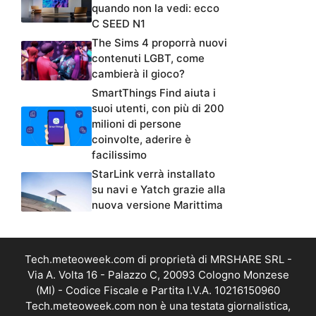
quando non la vedi: ecco
C SEED N1
The Sims 4 proporrà nuovi
contenuti LGBT, come
cambierà il gioco?
SmartThings Find aiuta i
suoi utenti, con più di 200
milioni di persone
coinvolte, aderire è
facilissimo
StarLink verrà installato
su navi e Yatch grazie alla
nuova versione Marittima
Tech.meteoweek.com di proprietà di MRSHARE SRL -
Via A. Volta 16 - Palazzo C, 20093 Cologno Monzese
(MI) - Codice Fiscale e Partita I.V.A. 10216150960
Tech.meteoweek.com non è una testata giornalistica,