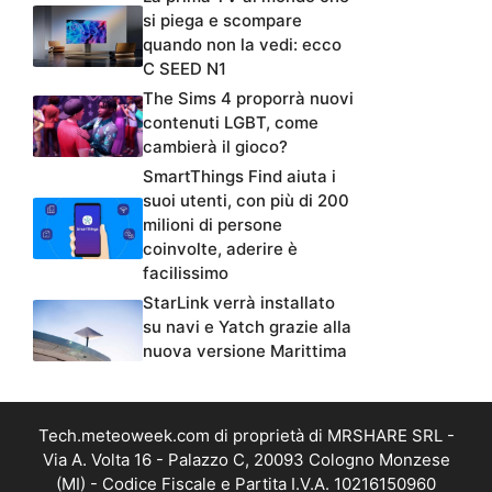
si piega e scompare
quando non la vedi: ecco
C SEED N1
The Sims 4 proporrà nuovi
contenuti LGBT, come
cambierà il gioco?
SmartThings Find aiuta i
suoi utenti, con più di 200
milioni di persone
coinvolte, aderire è
facilissimo
StarLink verrà installato
su navi e Yatch grazie alla
nuova versione Marittima
Tech.meteoweek.com di proprietà di MRSHARE SRL -
Via A. Volta 16 - Palazzo C, 20093 Cologno Monzese
(MI) - Codice Fiscale e Partita I.V.A. 10216150960