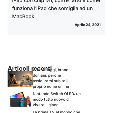
iPad con chip M1, com’è fatto e come
funziona l’iPad che somiglia ad un
MacBook
Aprile 24, 2021
Articoli recenti
Creator oggi, brand
domani: perché
assicurarsi subito il
proprio nome online
Nintendo Switch OLED: un
modo tutto nuovo di
vivere il gioco
La prima TV al mondo che