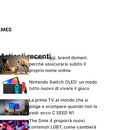
AMES
Articoli recenti
Creator oggi, brand domani:
perché assicurarsi subito il
proprio nome online
Nintendo Switch OLED: un modo
tutto nuovo di vivere il gioco
La prima TV al mondo che si
piega e scompare quando non la
vedi: ecco C SEED N1
The Sims 4 proporrà nuovi
contenuti LGBT, come cambierà