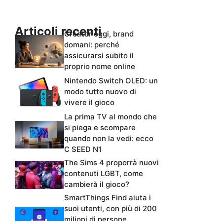
Articoli recenti
Creator oggi, brand
domani: perché
assicurarsi subito il
proprio nome online
Nintendo Switch OLED: un
modo tutto nuovo di
vivere il gioco
La prima TV al mondo che
si piega e scompare
quando non la vedi: ecco
C SEED N1
The Sims 4 proporrà nuovi
contenuti LGBT, come
cambierà il gioco?
SmartThings Find aiuta i
suoi utenti, con più di 200
milioni di persone