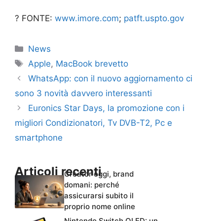
? FONTE:
www.imore.com
;
patft.uspto.gov
Categorie
News
Tag
Apple
,
MacBook brevetto
WhatsApp: con il nuovo aggiornamento ci
sono 3 novità davvero interessanti
Euronics Star Days, la promozione con i
migliori Condizionatori, Tv DVB-T2, Pc e
smartphone
Articoli recenti
Creator oggi, brand
domani: perché
assicurarsi subito il
proprio nome online
Nintendo Switch OLED: un