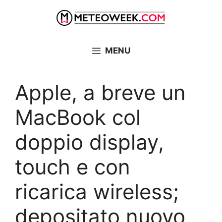
Vai
al
contenuto
MENU
Apple, a breve un
MacBook col
doppio display,
touch e con
ricarica wireless;
depositato nuovo