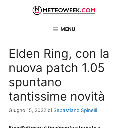
Vai
al
contenuto
MENU
Elden Ring, con la
nuova patch 1.05
spuntano
tantissime novità
Giugno 15, 2022
di
Sebastiano Spinelli
FromSoftware
è finalmente
ritornato a