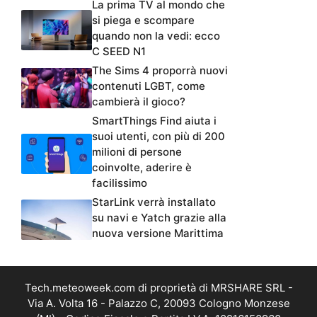
La prima TV al mondo che
si piega e scompare
quando non la vedi: ecco
C SEED N1
The Sims 4 proporrà nuovi
contenuti LGBT, come
cambierà il gioco?
SmartThings Find aiuta i
suoi utenti, con più di 200
milioni di persone
coinvolte, aderire è
facilissimo
StarLink verrà installato
su navi e Yatch grazie alla
nuova versione Marittima
Tech.meteoweek.com di proprietà di MRSHARE SRL -
Via A. Volta 16 - Palazzo C, 20093 Cologno Monzese