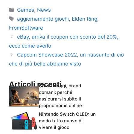
Categorie
Games
,
News
Tag
aggiornamento giochi
,
Elden Ring
,
FromSoftware
eBay, arriva il coupon con sconto del 20%,
ecco come averlo
Capcom Showcase 2022, un riassunto di ciò
che di più bello abbiamo visto
Articoli recenti
Creator oggi, brand
domani: perché
assicurarsi subito il
proprio nome online
Nintendo Switch OLED: un
modo tutto nuovo di
vivere il gioco